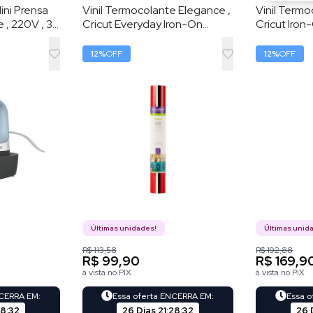
ini Prensa
Vinil Termocolante Elegance ,
Vinil Termo
 , 220V , 3
Cricut Everyday Iron-On
Cricut Iron
tura , Placa
Sampler , Kit com 3 Folhas
Folhas , Arc
30,5 × 30,5 cm , Preto /
12
%
OFF
12
%
OFF
Branco / Vermelho
Últimas unidades!
Últimas unid
R$ 113,58
R$ 192,88
R$ 99,90
R$ 169,9
à vista no PIX
à vista no PIX
NCERRA EM:
Essa oferta ENCERRA EM:
Essa 
28
:
31
26 Dias
21
:
28
:
31
26 