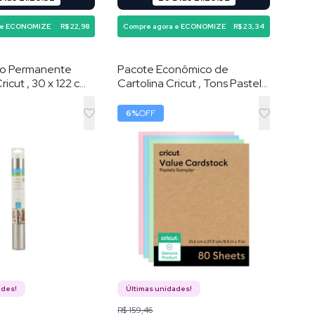
 e ECONOMIZE
R$ 22,98
Compre agora e ECONOMIZE
R$ 23,34
ivo Permanente
Pacote Econômico de
Cricut , 30 x 122 cm ,
Cartolina Cricut , Tons Pastel ,
21,6 × 27,9 cm , 80 Folhas
6
%
OFF
ades!
Últimas unidades!
R$ 159,46