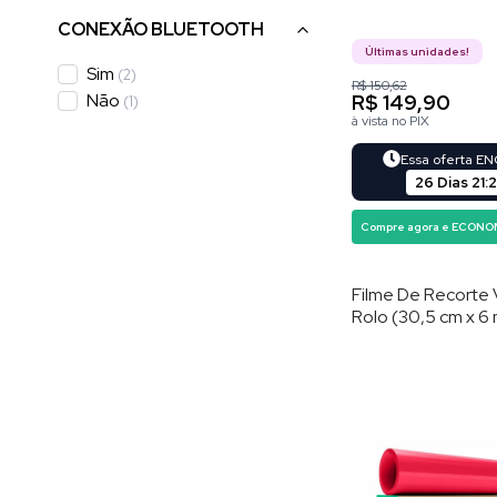
CONEXÃO BLUETOOTH
Últimas unidades!
Sim
(
2
)
R$ 150,62
Não
R$ 149,90
(
1
)
à vista no PIX
Essa oferta E
26 Dias
21
:
Compre agora e ECONO
Filme De Recorte V
Rolo (30,5 cm x 6 
Vermelho