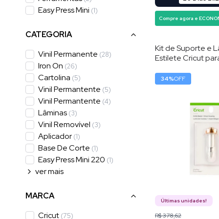
Easy Press Mini
(
1
)
Compre agora e ECONO
CATEGORIA
Kit de Suporte e 
Vinil Permanente
(
28
)
Estilete Cricut par
Iron On
(
26
)
Pesados , 12 mm , 
Cartolina
(
5
)
34
%
OFF
Vinil Permantente
(
5
)
Vinil Permantente
(
4
)
Lâminas
(
3
)
Vinil Removível
(
3
)
Aplicador
(
1
)
Base De Corte
(
1
)
Easy Press Mini 220
(
1
)
ver
mais
MARCA
Últimas unidades!
Cricut
(
75
)
R$ 378,62