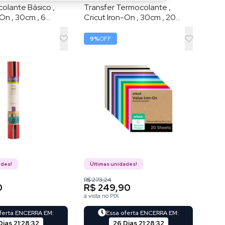
colante Básico ,
Transfer Termocolante ,
-On , 30cm , 6
Cricut Iron-On , 30cm , 20
o-íris
Folhas , Arco-íris
9
%
OFF
ades!
Últimas unidades!
R$ 273,24
0
R$ 249,90
à vista no PIX
oferta ENCERRA EM:
Essa oferta ENCERRA EM:
Dias
21
:
28
:
31
26 Dias
21
:
28
:
31