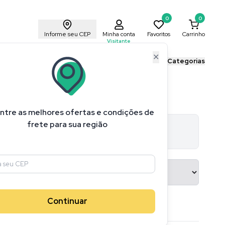
0
0
Informe seu CEP
Minha conta
Favoritos
Carrinho
Visitante
✕
ais Cricut
Blog Cricut
Todas as Categorias
ntre as melhores ofertas e condições de
frete para sua região
75
produtos
Continuar