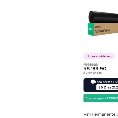
Últimas unidades!
R$ 252,22
R$ 189,90
à vista no PIX
Essa oferta E
26 Dias
21
:
Compre agora e ECONO
Vinil Permanente 