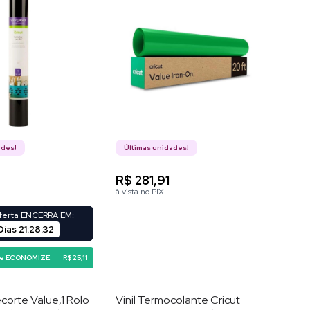
ades!
Últimas unidades!
0
R$ 281,91
à vista no PIX
oferta ENCERRA EM:
Dias
21
:
28
:
31
 e ECONOMIZE
R$ 25,11
corte Value,1 Rolo
Vinil Termocolante Cricut