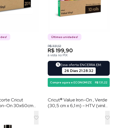
ades!
Últimas unidades!
R$ 331,12
R$ 199,90
à vista no PIX
Essa oferta ENCERRA EM:
26 Dias
21
:
28
:
31
Compre agora e ECONOMIZE
R$ 131,22
corte Cricut
Cricut® Value Iron-On , Verde
Iron-On 30x60cm
(30,5 cm x 6,1 m) – HTV (vinil
008448
de transferência por calor)