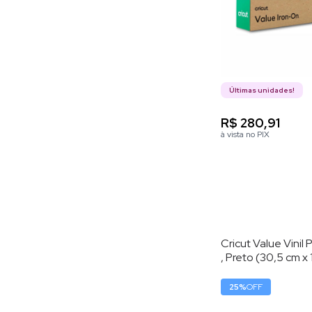
Últimas unidades!
R$ 280,91
à vista no PIX
Cricut Value Vini
, Preto (30,5 cm x
25
%
OFF