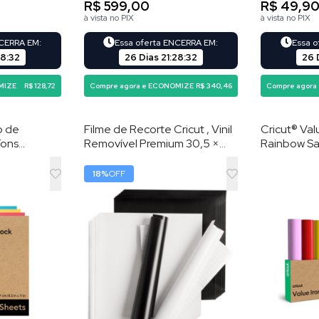
R$ 599,00
R$ 49,9
à vista no PIX
à vista no PIX
NCERRA EM:
Essa oferta ENCERRA EM:
Essa 
28
:
31
26 Dias
21
:
28
:
31
26 
MIZE
R$ 128,72
Compre agora e ECONOMIZE
R$ 340,46
Compre agora
o de
Filme de Recorte Cricut , Vinil
Cricut® Val
Tons
Removível Premium 30,5 ×
Rainbow Sa
 27,9 cm , 80
30,5 cm 20 Folhas , Preto e
cm (10 unid
Branco
de transfer
18
%
OFF