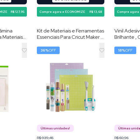
MIZE
R$ 127,95
Compre agora e ECONOMIZE
R$ 13,68
Compre agora
Lâmina
Kit de Materiais e Ferramentas
Vinil Ades
a Materiais
Essenciais Para Cricut Maker e
Brilhante , 
Prata
Explorer , Conjunto com 12
Prata
Itens para Personalização
36
%
OFF
18
%
OFF
Últimas unidades!
Últimas unid
R$ 939,46
R$ 60,96