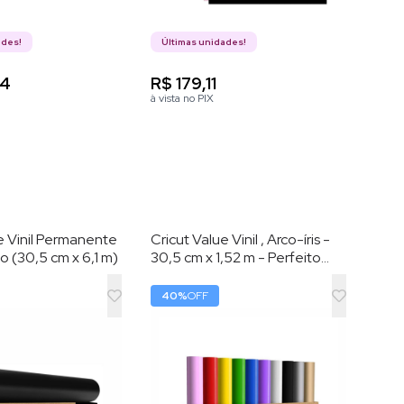
ades!
Últimas unidades!
84
R$ 179,11
à vista no PIX
e Vinil Permanente
Cricut Value Vinil , Arco-íris -
co (30,5 cm x 6,1 m)
30,5 cm x 1,52 m - Perfeito
para produção em alta escala
40
%
OFF