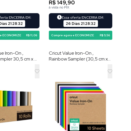
0
R$ 149,90
à vista no PIX
oferta ENCERRA EM:
Essa oferta ENCERRA EM:
Dias
21
:
28
:
31
26 Dias
21
:
28
:
31
 e ECONOMIZE
R$ 11,06
Compre agora e ECONOMIZE
R$ 9,56
ue Iron-On ,
Cricut Value Iron-On ,
mpler 30,5 cm x 91
Rainbow Sampler (30,5 cm x
ades) – HTV (vinil
30,5 cm , 10 folhas) – HTV
ência por calor)
(vinil de transferência por
calor)