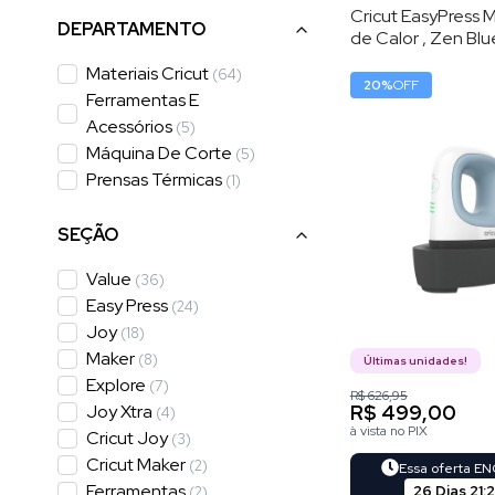
Cricut EasyPress M
DEPARTAMENTO
de Calor , Zen Blue
Níveis de Tempera
Materiais Cricut
(
64
)
8,3 × 5 cm
20
%
OFF
Ferramentas E
Acessórios
(
5
)
Máquina De Corte
(
5
)
Prensas Térmicas
(
1
)
SEÇÃO
Value
(
36
)
Easy Press
(
24
)
Joy
(
18
)
Maker
(
8
)
Últimas unidades!
Explore
(
7
)
R$ 626,95
R$ 499,00
Joy Xtra
(
4
)
à vista no PIX
Cricut Joy
(
3
)
Cricut Maker
(
2
)
Essa oferta E
Ferramentas
26 Dias
21
:
(
2
)