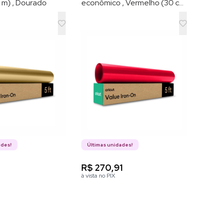
5 m) , Dourado
econômico , Vermelho (30 cm
x 1,5 m)
ades!
Últimas unidades!
3
R$ 270,91
à vista no PIX