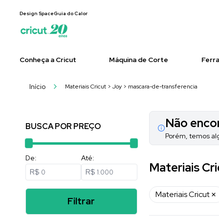
Design Space
Guia do Calor
Conheça a Cricut
Máquina de Corte
Ferr
Início
Materiais Cricut > Joy > mascara-de-transferencia
Não encon
BUSCA POR PREÇO
Porém, temos al
De:
Até:
Materiais Cr
R$
R$
Materiais Cricut
Filtrar