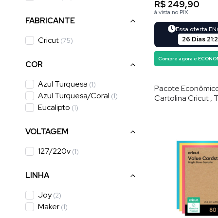
R$ 249,90
à vista no PIX
FABRICANTE
Essa oferta E
26 Dias
21
:
Cricut
(
75
)
Compre agora e ECONO
COR
Azul Turquesa
(
1
)
Pacote Econômic
Azul Turquesa/coral
(
1
)
Cartolina Cricut , 
Eucalipto
Brilhantes , 21,6 ×
(
1
)
Folhas
VOLTAGEM
127/220v
(
1
)
LINHA
Joy
(
2
)
Maker
(
1
)