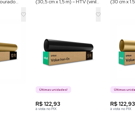
 Dourado
(30,5 cm x 1,5 m) – HTV (vinil
(30 cm x 1.
de transferência por calor)
Últimas unidades!
Últimas unid
R$ 122,93
R$ 122,9
à vista no PIX
à vista no PIX