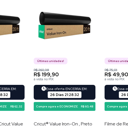
Últimas unidades!
Últimas unid
R$ 260,38
R$ 75,01
R$ 199,90
R$ 49,9
à vista no PIX
à vista no PIX
NCERRA EM:
Essa oferta ENCERRA EM:
Essa 
28
:
31
26 Dias
21
:
28
:
31
26 
MIZE
R$ 62,32
Compre agora e ECONOMIZE
R$ 60,48
Compre agora
Cricut Value
Cricut® Value Iron-On , Preto
Filme de Re