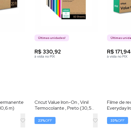
Últimas unidades!
Últimas unid
R$ 330,92
R$ 171,94
à vista no PIX
à vista no PIX
l Permanente
Cricut Value Iron-On , Vinil
Filme de re
 10,6 m)
Termocolante , Preto (30,5
Everyday 
cm x 6,1 m) – HTV (Vinil de
Preto - 2
Transferência por Calor)
23
%
OFF
33
%
OFF