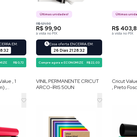
Últimas unidades!
Últimas unid
R$ 121,93
R$ 99,90
R$ 403,
à vista no PIX
à vista no PIX
NCERRA EM:
Essa oferta ENCERRA EM:
28
:
31
26 Dias
21
:
28
:
31
MIZE
R$ 0,72
Compre agora e ECONOMIZE
R$ 22,03
alue , 1
VINIL PERMANENTE CRICUT
Cricut Valu
m) ,
ARCO-ÍRIS 50UN
, Preto Fos