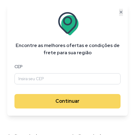
✕
Indisponível
Indisponível
Lâmina Rotativa para
Aplicador de Materiais
Cricut Maker + Suporte ,
Cricut Branco/Azul
Encontre as melhores ofertas e condições de
Inox , P/ materiais
Flexíveis
frete para sua região
CEP
Continuar