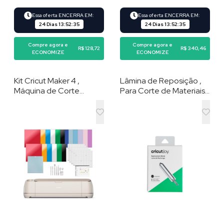
Essa oferta ENCERRA EM:
Essa oferta ENCERRA EM:
24 Dias
13
:
52
:
35
24 Dias
13
:
52
:
35
Compre agora e
Compre agora e
R$ 128,72
R$ 340,46
ECONOMIZE
ECONOMIZE
Kit Cricut Maker 4 ,
Lâmina de Reposição ,
Máquina de Corte
Para Corte de Materiais
Inteligente Seashell ,
Diversos , Compatível
com Acessórios e
com Cricut Joy e Joy
Materiais
Xtra , Prata