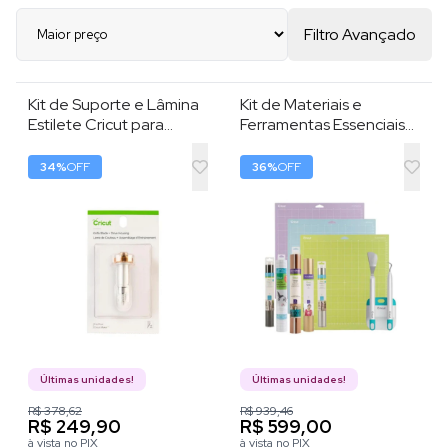
Filtro Avançado
Kit de Suporte e Lâmina
Kit de Materiais e
Estilete Cricut para
Ferramentas Essenciais
Materiais Pesados , 12
Para Cricut Maker e
mm , Prata
Explorer , Conjunto com
34
%
OFF
36
%
OFF
12 Itens para
Personalização
Últimas unidades!
Últimas unidades!
R$ 378,62
R$ 939,46
R$ 249,90
R$ 599,00
à vista no PIX
à vista no PIX