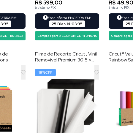
R$ 599,00
R$ 49,9
à vista no PIX
à vista no PIX
NCERRA EM:
Essa oferta ENCERRA EM:
Essa 
03
:
34
25 Dias
14
:
03
:
34
25 
MIZE
R$ 128,72
Compre agora e ECONOMIZE
R$ 340,46
Compre agora
o de
Filme de Recorte Cricut , Vinil
Cricut® Val
Tons
Removível Premium 30,5 ×
Rainbow Sa
 27,9 cm , 80
30,5 cm 20 Folhas , Preto e
cm (10 unid
Branco
de transfer
18
%
OFF