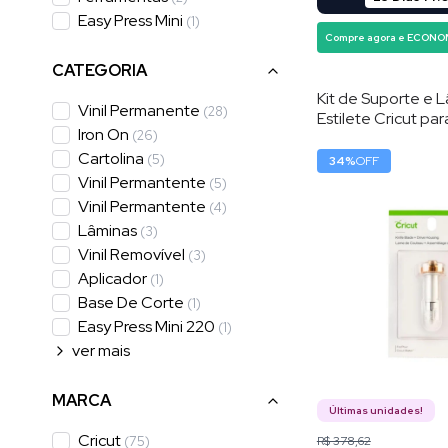
Easy Press Mini
(
1
)
Compre agora e ECONO
CATEGORIA
Kit de Suporte e 
Vinil Permanente
(
28
)
Estilete Cricut par
Iron On
(
26
)
Pesados , 12 mm , 
Cartolina
(
5
)
34
%
OFF
Vinil Permantente
(
5
)
Vinil Permantente
(
4
)
Lâminas
(
3
)
Vinil Removível
(
3
)
Aplicador
(
1
)
Base De Corte
(
1
)
Easy Press Mini 220
(
1
)
ver
mais
MARCA
Últimas unidades!
Cricut
(
75
)
R$ 378,62