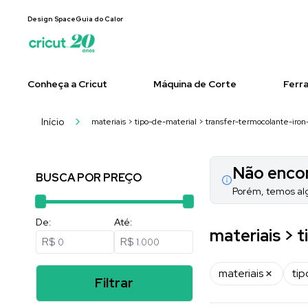
Design Space
Guia do Calor
Conheça a Cricut
Máquina de Corte
Ferr
Início
materiais > tipo-de-material > transfer-termocolante-iron
Não encon
BUSCA POR PREÇO
Porém, temos al
De:
Até:
materiais > 
R$
R$
materiais
tip
Filtrar