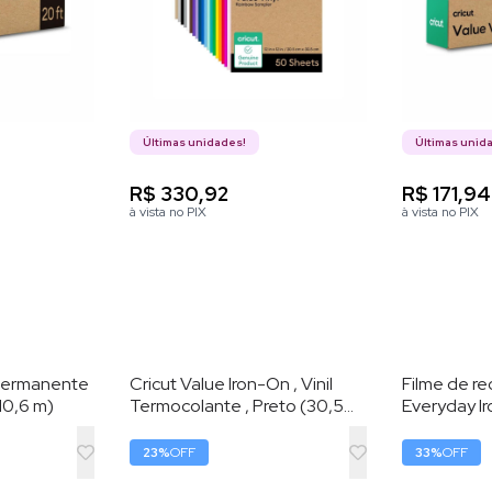
Últimas unidades!
Últimas unid
R$ 330,92
R$ 171,94
à vista no PIX
à vista no PIX
l Permanente
Cricut Value Iron-On , Vinil
Filme de re
 10,6 m)
Termocolante , Preto (30,5
Everyday 
cm x 6,1 m) – HTV (Vinil de
Preto - 2
Transferência por Calor)
23
%
OFF
33
%
OFF