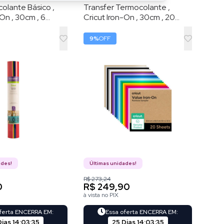
colante Básico ,
Transfer Termocolante ,
-On , 30cm , 6
Cricut Iron-On , 30cm , 20
o-íris
Folhas , Arco-íris
9
%
OFF
ades!
Últimas unidades!
R$ 273,24
0
R$ 249,90
à vista no PIX
oferta ENCERRA EM:
Essa oferta ENCERRA EM:
Dias
14
:
03
:
34
25 Dias
14
:
03
:
34