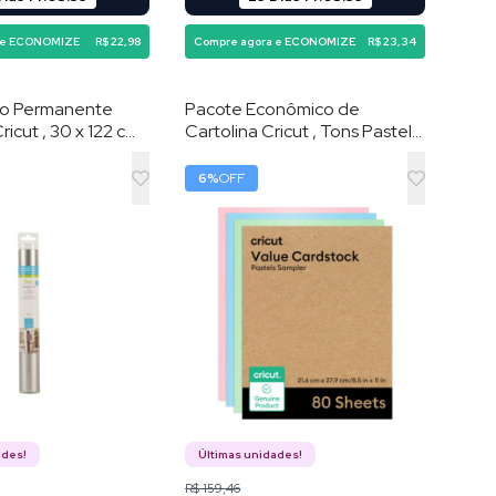
 e ECONOMIZE
R$ 22,98
Compre agora e ECONOMIZE
R$ 23,34
ivo Permanente
Pacote Econômico de
Cricut , 30 x 122 cm ,
Cartolina Cricut , Tons Pastel ,
21,6 × 27,9 cm , 80 Folhas
6
%
OFF
ades!
Últimas unidades!
R$ 159,46