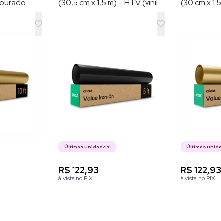
 Dourado
(30,5 cm x 1,5 m) – HTV (vinil
(30 cm x 1.
de transferência por calor)
Últimas unidades!
Últimas unid
R$ 122,93
R$ 122,9
à vista no PIX
à vista no PIX