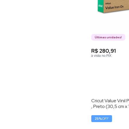
Últimas unidades!
R$ 280,91
à vista no PIX
Cricut Value Vini
, Preto (30,5 cm x
25
%
OFF