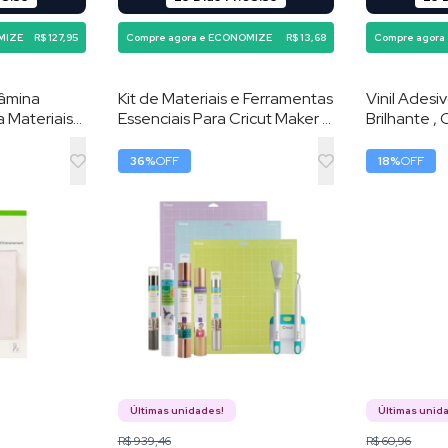
MIZE
R$ 127,95
Compre agora e ECONOMIZE
R$ 13,68
Compre agora
Lâmina
Kit de Materiais e Ferramentas
Vinil Ades
a Materiais
Essenciais Para Cricut Maker e
Brilhante , 
Prata
Explorer , Conjunto com 12
Prata
Itens para Personalização
36
%
OFF
18
%
OFF
Últimas unidades!
Últimas unid
R$ 939,46
R$ 60,96