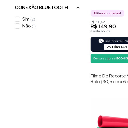
CONEXÃO BLUETOOTH
Últimas unidades!
Sim
(
2
)
R$ 150,62
Não
R$ 149,90
(
1
)
à vista no PIX
Essa oferta E
25 Dias
14
:
Compre agora e ECONO
Filme De Recorte V
Rolo (30,5 cm x 6 
Vermelho