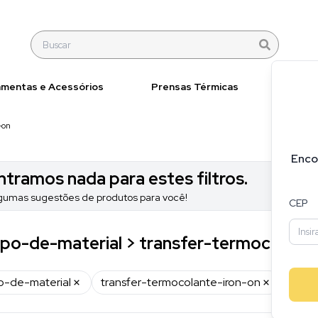
amentas e Acessórios
Prensas Térmicas
Materi
-on
Enco
tramos nada para estes filtros.
gumas sugestões de produtos para você!
CEP
tipo-de-material > transfer-termocolant
o-de-material
transfer-termocolante-iron-on