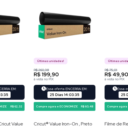
Últimas unidades!
Últimas unid
R$ 260,38
R$ 75,01
R$ 199,90
R$ 49,9
à vista no PIX
à vista no PIX
NCERRA EM:
Essa oferta ENCERRA EM:
Essa 
03
:
34
25 Dias
14
:
03
:
34
25 
MIZE
R$ 62,32
Compre agora e ECONOMIZE
R$ 60,48
Compre agora
Cricut Value
Cricut® Value Iron-On , Preto
Filme de Re