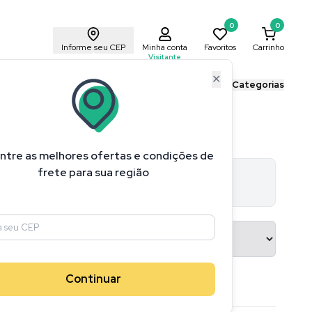
0
0
Informe seu CEP
Minha conta
Favoritos
Carrinho
Visitante
✕
ais Cricut
Blog Cricut
Todas as Categorias
ntre as melhores ofertas e condições de
frete para sua região
e-iron-on
75
produtos
Continuar