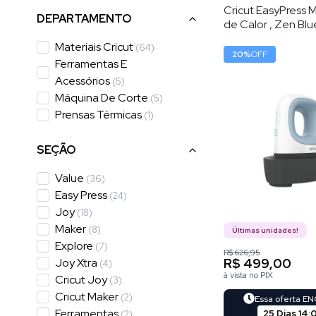
Cricut EasyPress M
DEPARTAMENTO
de Calor , Zen Blue
Níveis de Tempera
Materiais Cricut
(
64
)
8,3 × 5 cm
20
%
OFF
Ferramentas E
Acessórios
(
5
)
Máquina De Corte
(
5
)
Prensas Térmicas
(
1
)
SEÇÃO
Value
(
36
)
Easy Press
(
24
)
Joy
(
18
)
Maker
(
8
)
Últimas unidades!
Explore
(
7
)
R$ 626,95
R$ 499,00
Joy Xtra
(
4
)
à vista no PIX
Cricut Joy
(
3
)
Cricut Maker
(
2
)
Essa oferta E
Ferramentas
25 Dias
14
:
(
2
)