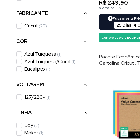
R$ 249,90
à vista no PIX
FABRICANTE
Essa oferta E
25 Dias
14
:
Cricut
(
75
)
Compre agora e ECONO
COR
Azul Turquesa
(
1
)
Pacote Econômic
Azul Turquesa/coral
(
1
)
Cartolina Cricut , 
Eucalipto
Brilhantes , 21,6 ×
(
1
)
Folhas
VOLTAGEM
127/220v
(
1
)
LINHA
Joy
(
2
)
Maker
(
1
)