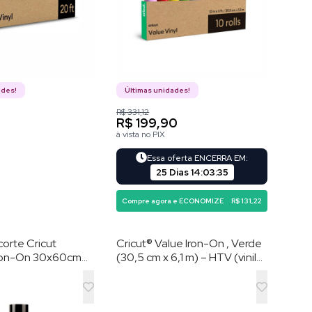
ades!
Últimas unidades!
R$ 331,12
R$ 199,90
à vista no PIX
Essa oferta ENCERRA EM:
25 Dias
14
:
03
:
34
Compre agora e ECONOMIZE
R$ 131,22
corte Cricut
Cricut® Value Iron-On , Verde
Iron-On 30x60cm
(30,5 cm x 6,1 m) – HTV (vinil
008448
de transferência por calor)