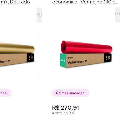
5 m) , Dourado
econômico , Vermelho (30 cm
x 1,5 m)
ades!
Últimas unidades!
3
R$ 270,91
à vista no PIX