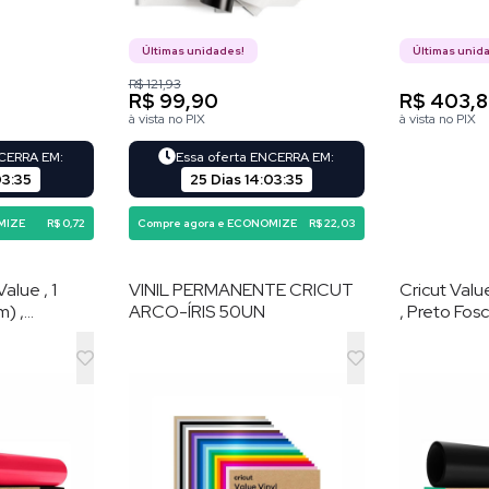
Últimas unidades!
Últimas unid
R$ 121,93
R$ 99,90
R$ 403,
à vista no PIX
à vista no PIX
NCERRA EM:
Essa oferta ENCERRA EM:
03
:
34
25 Dias
14
:
03
:
34
MIZE
R$ 0,72
Compre agora e ECONOMIZE
R$ 22,03
alue , 1
VINIL PERMANENTE CRICUT
Cricut Valu
m) ,
ARCO-ÍRIS 50UN
, Preto Fos