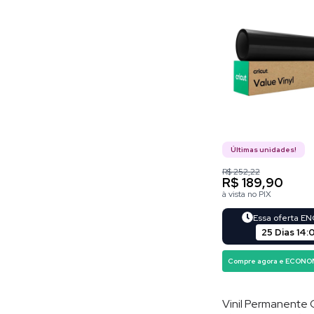
Últimas unidades!
R$ 252,22
R$ 189,90
à vista no PIX
Essa oferta E
25 Dias
14
:
Compre agora e ECONO
Vinil Permanente 