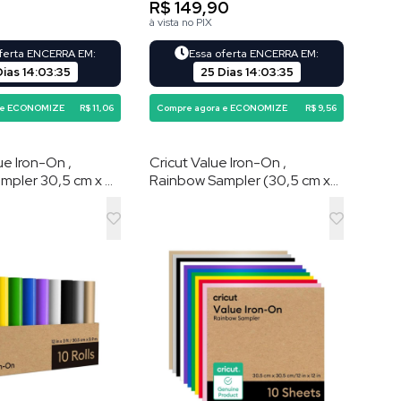
0
R$ 149,90
à vista no PIX
oferta ENCERRA EM:
Essa oferta ENCERRA EM:
Dias
14
:
03
:
34
25 Dias
14
:
03
:
34
 e ECONOMIZE
R$ 11,06
Compre agora e ECONOMIZE
R$ 9,56
ue Iron-On ,
Cricut Value Iron-On ,
mpler 30,5 cm x 91
Rainbow Sampler (30,5 cm x
ades) – HTV (vinil
30,5 cm , 10 folhas) – HTV
ência por calor)
(vinil de transferência por
calor)