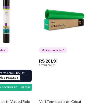
ades!
Últimas unidades!
0
R$ 281,91
à vista no PIX
oferta ENCERRA EM:
Dias
14
:
03
:
34
 e ECONOMIZE
R$ 25,11
corte Value,1 Rolo
Vinil Termocolante Cricut