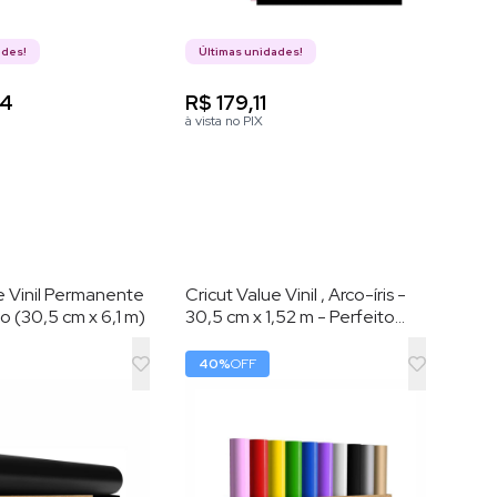
ades!
Últimas unidades!
84
R$ 179,11
à vista no PIX
e Vinil Permanente
Cricut Value Vinil , Arco-íris -
co (30,5 cm x 6,1 m)
30,5 cm x 1,52 m - Perfeito
para produção em alta escala
40
%
OFF