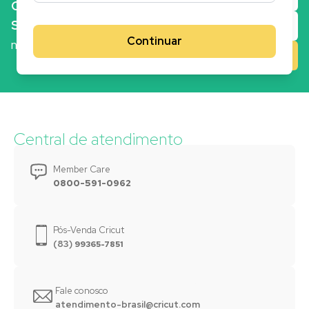
CADASTRE-
SE
e receba
Continuar
novidades
Central de atendimento
Member Care
0800-591-0962
Pós-Venda Cricut
(83)
99365-7851
Fale conosco
atendimento-brasil@cricut.com