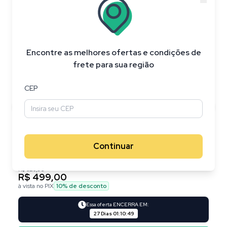
20
%
OFF
Encontre as melhores ofertas e condições de
frete para sua região
CEP
Continuar
R$ 626,95
R$ 499,00
à vista no PIX
10
% de desconto
Essa oferta ENCERRA EM:
27 Dias
01
:
10
:
48