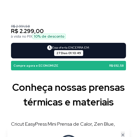
R$ 2.991,58
R$ 2.299,00
à vista no PIX
10
% de desconto
Essa oferta ENCERRA EM:
27 Dias
01
:
10
:
48
Compre agora e ECONOMIZE
R$ 692,58
Conheça nossas prensas
térmicas e materiais
Cricut EasyPress Mini Prensa de Calor, Zen Blue,
220V, 3 Níveis de Temperatura, Placa 8,3 × 5 cm
✕