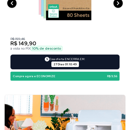
R$ 159,46
R$ 149,90
à vista no PIX
10
% de desconto
Essa oferta ENCERRA EM:
27 Dias
01
:
10
:
48
Compre agora e ECONOMIZE
R$ 9,56