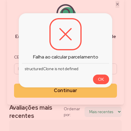
✕
0.0
/5
Nota do Produto
Baseado em
0
avaliações
Filtrar Avaliações
Encontre as melhores ofertas e condições de
frete para sua região
5
0
%
4
0
%
Falha ao calcular parcelamento
CEP
3
0
%
2
0
%
structuredClone is not defined
1
0
%
Avalie esse produto
OK
Compartilhe o que achou do produto
Continuar
Avaliar produto
Avaliações mais
Ordenar
recentes
por: