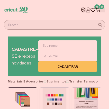
0
0
CADASTRE-
SE
e receba
novidades
Materiais E Acessorios
Suprimentos
Transfer Termocolante, Cricut Iron-On, 30cm, 20 Folhas, Arco-íris