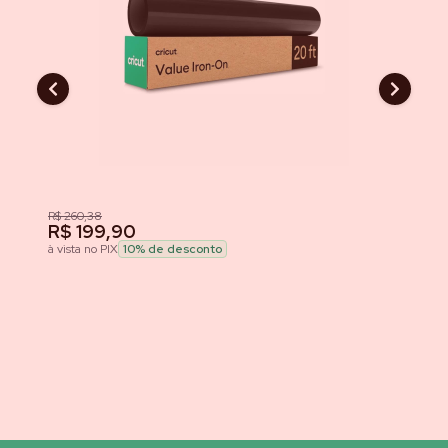
R$ 260,38
R$
R$ 199,90
R
à vista no PIX
10
% de desconto
à v