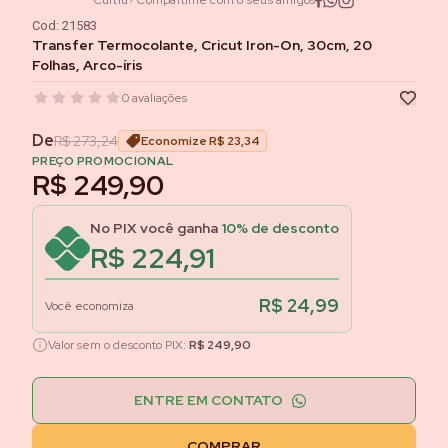
Curtiu? Compartilhe com o seus amigos
Cod:
21583
Transfer Termocolante, Cricut Iron-On, 30cm, 20
Folhas, Arco-íris
0
avaliações
De
R$ 273,24
Economize
R$ 23,34
PREÇO PROMOCIONAL
R$ 249,90
No PIX você ganha
10
% de desconto
R$ 224,91
R$ 24,99
Você economiza
Valor sem o desconto PIX:
R$ 249,90
ENTRE EM CONTATO
COMPRAR