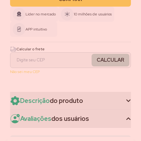
Líder no mercado
10 milhões de usuários
APP intuitivo
Calcular o frete
CALCULAR
Não sei meu CEP
Descrição
do produto
Avaliações
dos usuários