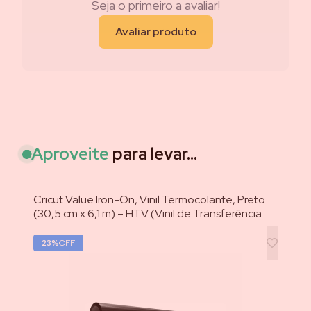
Seja o primeiro a avaliar!
Avaliar produto
Aproveite
para levar...
Cricut Value Iron-On, Vinil Termocolante, Preto
Vin
(30,5 cm x 6,1 m) – HTV (Vinil de Transferência
x 
por Calor)
tr
23
%
OFF