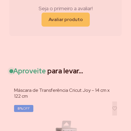
Seja o primeiro a avaliar!
Avaliar produto
Aproveite
para levar...
Máscara de Transferência Cricut Joy – 14 cm x
Cr
122 cm
cm
Ex
8
%
OFF