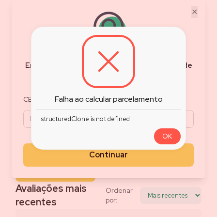
✕
0.0
/5
Nota do Produto
Baseado em
0
avaliações
Encontre as melhores ofertas e condições de
Filtrar Avaliações
frete para sua região
5
0
%
4
0
%
Falha ao calcular parcelamento
CEP
3
0
%
2
0
%
structuredClone is not defined
1
0
%
OK
Avalie esse produto
Compartilhe o que achou do produto
Continuar
Avaliar produto
Avaliações mais
Ordenar
recentes
por: