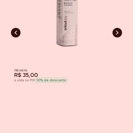
R$ 38,15
R
R$ 35,00
à v
à vista no PIX
10
% de desconto