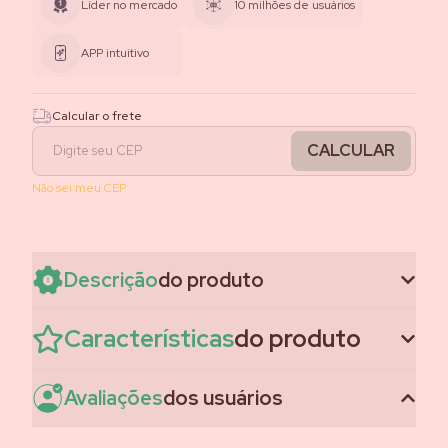
Líder no mercado
10 milhões de usuários
APP intuitivo
Calcular o frete
CALCULAR
Não sei meu CEP
Descrição
do produto
Características
do produto
Avaliações
dos usuários