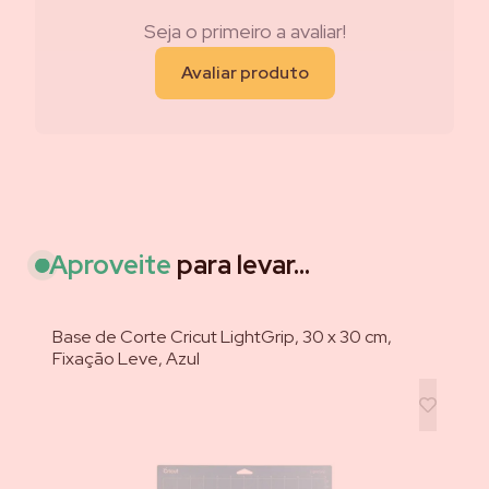
Seja o primeiro a avaliar!
Avaliar produto
Aproveite
para levar...
Base de Corte Cricut LightGrip, 30 x 30 cm,
Cr
Fixação Leve, Azul
un
Xt