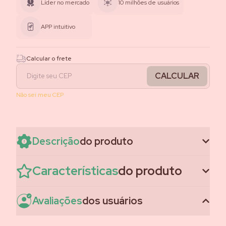
Líder no mercado
10 milhões de usuários
APP intuitivo
Calcular o frete
CALCULAR
Não sei meu CEP
Descrição
do produto
Características
do produto
Avaliações
dos usuários