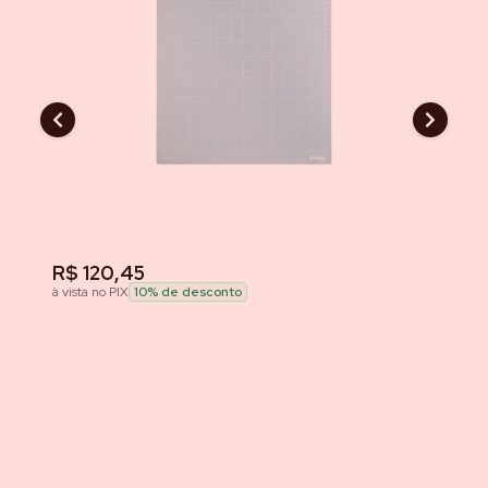
R$ 120,45
R
à vista no PIX
10
% de desconto
à v