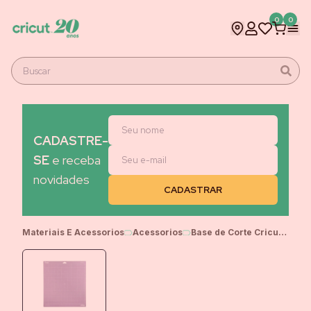
0
0
CADASTRE-
SE
e receba
novidades
Materiais E Acessorios
Acessorios
Base de Corte Cricut StrongGrip, 30,5 cm x 30,5 cm, 1 unidade