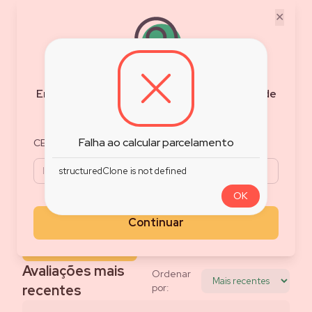
✕
0.0
/5
Nota do Produto
Baseado em
0
avaliações
Encontre as melhores ofertas e condições de
Filtrar Avaliações
frete para sua região
5
0
%
4
0
%
Falha ao calcular parcelamento
CEP
3
0
%
2
0
%
structuredClone is not defined
1
0
%
OK
Avalie esse produto
Compartilhe o que achou do produto
Continuar
Avaliar produto
Avaliações mais
Ordenar
recentes
por: