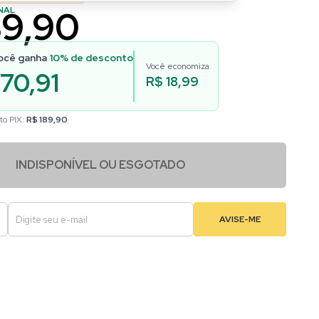
89,90
NAL
ocê ganha
10
% de desconto
Você economiza
170,91
R$ 18,99
to PIX:
R$ 189,90
INDISPONÍVEL OU ESGOTADO
AVISE-ME