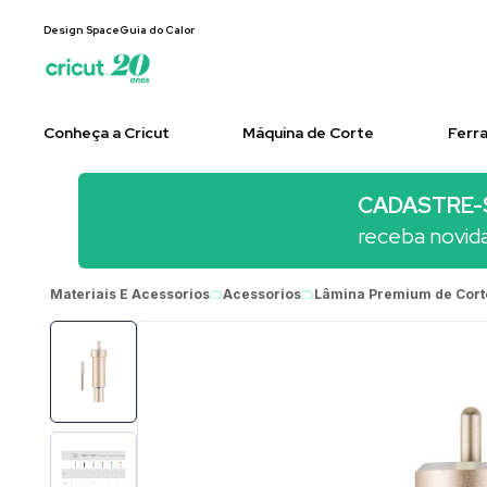
Design Space
Guia do Calor
Conheça a Cricut
Máquina de Corte
Ferr
CADASTRE-
receba novid
Materiais E Acessorios
Acessorios