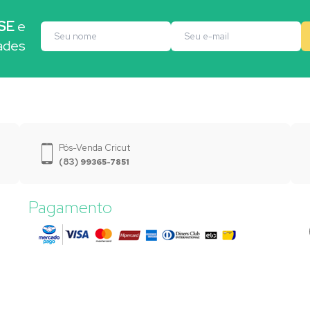
SE
e
ades
Pós-Venda Cricut
(83)
99365-7851
Pagamento