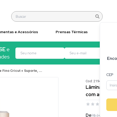
amentas e Acessórios
Prensas Térmicas
Materi
SE
e
ades
Enco
Lâmina Premium de Corte Fino Cricut + Suporte, Compatível com as Máquinas Cricut Maker e Explore, Cor Dourada.
CEP
Cod:
21940
Lâmina Premiu
com as Máquin
0
ava
De
R$ 240,94