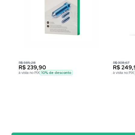
R$ 385,28
R$ 308,67
R$ 239,90
R$ 249,
à vista no PIX
10
% de desconto
à vista no PIX