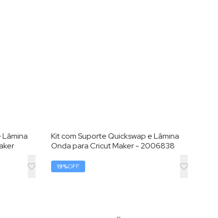
e Lâmina
Kit com Suporte Quickswap e Lâmina
Kit 
aker
Onda para Cricut Maker - 2006838
Lâmi
19
%
OFF
21