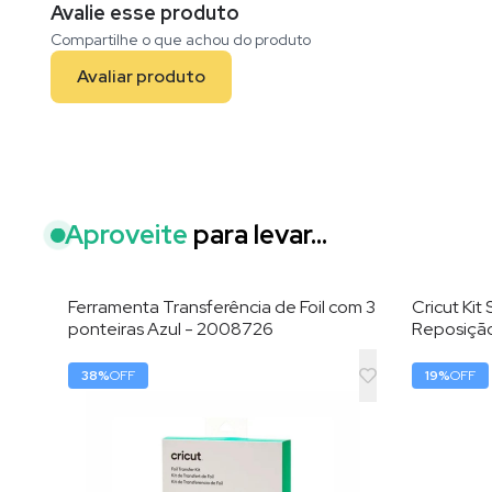
Avalie esse produto
Compartilhe o que achou do produto
Avaliar produto
Aproveite
para levar...
Ferramenta Transferência de Foil com 3
Cricut Kit
ponteiras Azul - 2008726
Reposição
38
%
OFF
19
%
OFF