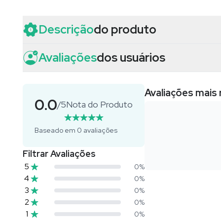
Descrição
do produto
Avaliações
dos usuários
Avaliações mais
0.0
/5
Nota do Produto
Baseado em
0
avaliações
Filtrar Avaliações
5
0
%
4
0
%
3
0
%
2
0
%
1
0
%