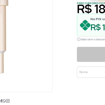
R$ 1
PREÇO PROMOCIO
No PIX v
R$ 
Valor sem o descon
s