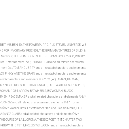
VENTURE TIME, BEN 10, THE POWERPUFF GIRLS, STEVEN UNIVERSE, WE
ME FOR IMAGINARY FRIENDS, THE GRIM ADVENTURES OF BILLY &
on Network ; THE FLINTSTONES, THE JETSONS, SCOOBY-DOO, WACKY
os. Entertainment Inc. ; THUNDERCATS and all related characters
inment Co. ; TOM AND JERRY and all related characters and elements
S, PINKY AND THE BRAIN and all related characters and elements
ed characters and elements © & ™ DC. ; AQUAMAN, BATMAN,
 KNIGHT RISES, THE DARK KNIGHT, DC LEAGUE OF SUPER-PETS,
DER WOMAN 1984, ARROW, BATWHEELS, BATWOMAN, BLACK
N, PEACEMAKER and all related characters and elements © & ™
OF OZ and all related characters and elements © & ™ Turner
 © & ™ Warner Bros. Entertainment Inc. and Classic Media, LLC.
ANTA CLAUS and all related characters and elements © & ™
.; THE CURSE OF LA LLORONA, THE EXORCIST, IT, IT CHAPTER TWO,
RIDAY THE 13TH, FREDDY VS. JASON, and all related characters