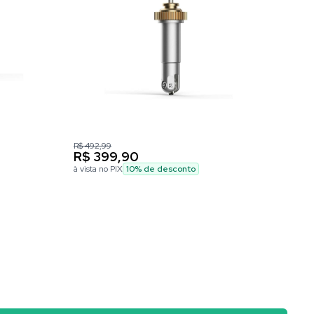
R$ 492,99
R$ 12
R$ 399,90
R$
à vista no PIX
10
% de desconto
à vist