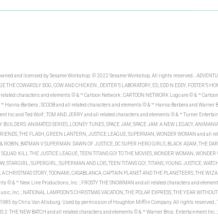
re owned and licensed by Sesame Workshop. © 2022 Sesame Workshop. All rights reserved... AD
 THE COWARDLY DOG, COW AND CHICKEN , DEXTER’S LABORATORY, ED, EDD N EDDY, FOSTER’S HO
ated characters and elements © & ™ Cartoon Network ; CARTOON NETWORK Logo are © & ™ Carto
™ Hanna-Barbera ; SCOOB and all related characters and elements © & ™ Hanna-Barbera and Warner Br
ent Inc and Ted Wolf ; TOM AND JERRY and all related characters and elements © & ™ Turner Enterta
BUNNY BUILDERS: ANIMATED SERIES, LOONEY TUNES, SPACE JAM, SPACE JAM: A NEW LEGACY, ANIMANIAC
R FRIENDS, THE FLASH, GREEN LANTERN, JUSTICE LEAGUE, SUPERMAN, WONDER WOMAN and all relat
ROBIN, BATMAN V SUPERMAN: DAWN OF JUSTICE, DC SUPER HERO GIRLS, BLACK ADAM, THE DARK
CIDE SQUAD: KILL THE JUSTICE LEAGUE, TEEN TITANS GO! TO THE MOVIES, WONDER WOMAN, WON
STARGIRL, SUPERGIRL, SUPERMAN AND LOIS, TEEN TITANS GO!, TITANS, YOUNG JUSTICE, WATCHME
™ DC. ; A CHRISTMAS STORY, TOONAMI, CASABLANCA, CAPTAIN PLANET AND THE PLANETEERS, THE WIZARD 
ts © & ™ New Line Productions, Inc. ; FROSTY THE SNOWMAN and all related characters and elements
ic, Inc. ; NATIONAL LAMPOON’S CHRISTMAS VACATION, THE POLAR EXPRESS, THE YEAR WITHOUT A S
 1985 by Chris Van Allsburg. Used by permission of Houghton Mifflin Company. All rights reserved
 NEW BATCH and all related characters and elements © & ™ Warner Bros. Entertainment Inc. ; F