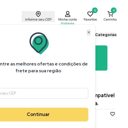
0
0
Informe seu CEP
Minha conta
Favoritos
Carrinho
Visitante
✕
ais Cricut
Blog Cricut
Todas as Categorias
ntre as melhores ofertas e condições de
frete para sua região
m de Corte Fino Cricut + Suporte, Compatível
as Cricut Maker e Explore, Cor Dourada.
Continuar
liações
Economize
R$ 51,04