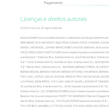
Pagamento
Licenças e direitos autorais
© 2023 Cricut, Inc. All rights reserved.
Sesame Street® and associated characters, trademarks and design elements a
BARE BEARS, RICK AND MORTY, AQUA TEEN HUNGER FORCE, CHOWDER, COURAGE
MANDY, I AM WEASEL, JOHNNY BRAVO, ROBOT CHICKEN, SAMURAI JACK and all rel
RACES, SPACE GHOST COAST TO COAST and all related characters and elements © & 
and elements ™ of Warner Bros. Entertainment Inc. and © Warner Bros. Entertainm
© & ™ Turner Entertainment Co. And Warner Bros. Entertainment Inc. ; BUGS 
© & ™ Warner Bros. Entertainment Inc. ; AQUAMAN, BATMAN, CYBORG, DC SUPE
BATMAN BEGINS, BATMAN FOREVER, BATMAN RETURNS, THE BATMAN, BATMAN & 
THE FLASH, JUSTICE LEAGUE, SHAZAM!, BIRDS OF PREY, SUICIDE SQUAD, SUI
LIGHTNING, DOOM PATROL, THE FLASH, HARLEY QUINN, LEGENDS OF TOMORROW, 
DC and Warner Bros. Entertainment Inc. ; All DC characters and elements © & 
Entertainment Co. ; ELF, DUMB AND DUMBER and all related characters and elemen
Based on the musical composition FROSTY THE SNOWMAN © Warner/Chappell Mus
Warner Bros. Entertainment Inc. ; THE POLAR EXPRESS book and characters © & ™
THE LOST BOYS, ANNABELLE, THE CONJURING, THE NUN, GREMLINS, GREMLINS 2: THE