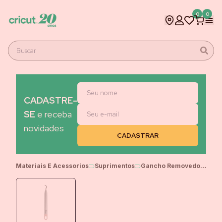
0
0
CADASTRE-
SE
e receba
novidades
Materiais E Acessorios
Suprimentos
Gancho Removedor Cricut para Vinil - Rosa