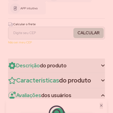
APP intuitivo
Calcular o frete
CALCULAR
Não sei meu CEP
Descrição
do produto
Características
do produto
Avaliações
dos usuários
✕