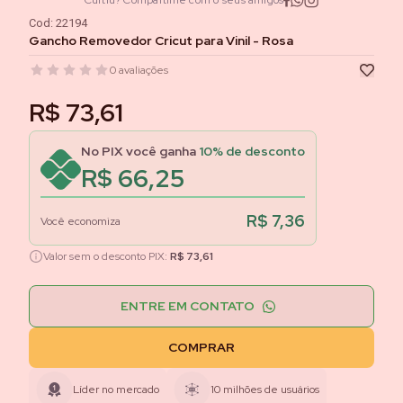
Curtiu? Compartilhe com o seus amigos
Cod:
22194
Gancho Removedor Cricut para Vinil - Rosa
0
avaliações
R$ 73,61
No PIX você ganha
10
% de desconto
R$ 66,25
R$ 7,36
Você economiza
Valor sem o desconto PIX:
R$ 73,61
ENTRE EM CONTATO
COMPRAR
Líder no mercado
10 milhões de usuários