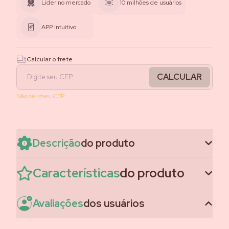
Líder no mercado
10 milhões de usuários
APP intuitivo
Calcular o frete
CALCULAR
Não sei meu CEP
Descrição
do produto
Características
do produto
Avaliações
dos usuários