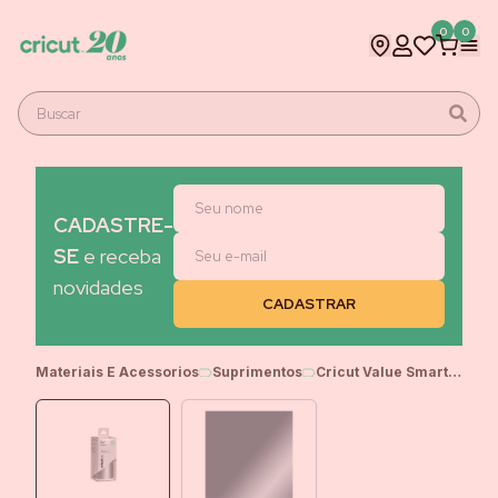
0
0
CADASTRE-
SE
e receba
novidades
Materiais E Acessorios
Suprimentos
Cricut Value Smart Vinil Permanente Inteligente, 14 cm x 3 m, Acabamento brilhante, Prata