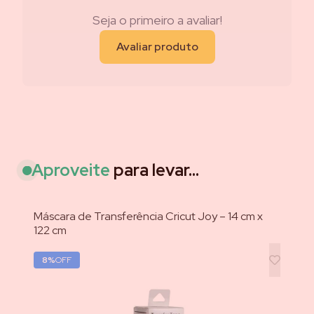
Seja o primeiro a avaliar!
Avaliar produto
Aproveite
para levar...
Máscara de Transferência Cricut Joy – 14 cm x
Cr
122 cm
cm
Ex
8
%
OFF