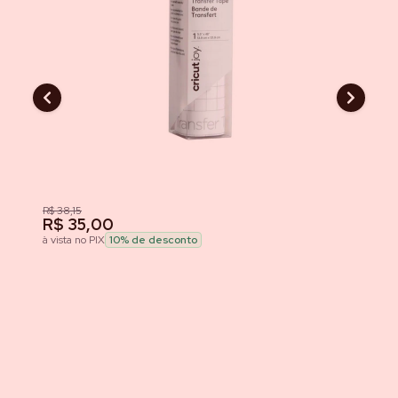
R$ 38,15
R
R$ 35,00
à v
à vista no PIX
10
% de desconto