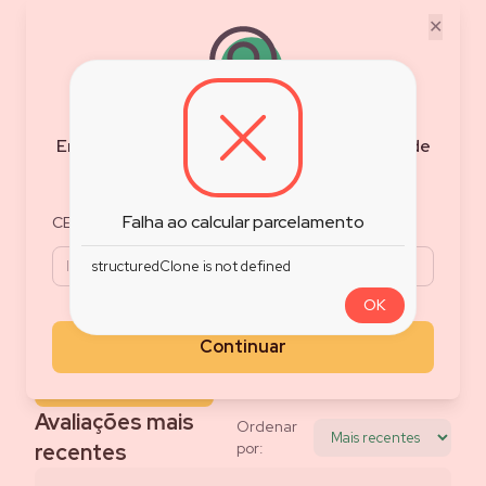
✕
0.0
/5
Nota do Produto
Baseado em
0
avaliações
Encontre as melhores ofertas e condições de
Filtrar Avaliações
frete para sua região
5
0
%
4
0
%
Falha ao calcular parcelamento
CEP
3
0
%
2
0
%
structuredClone is not defined
1
0
%
OK
Avalie esse produto
Compartilhe o que achou do produto
Continuar
Avaliar produto
Avaliações mais
Ordenar
recentes
por: