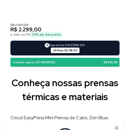
R$ 2.991,58
R$ 2.299,00
à vista no PIX
10
% de desconto
Essa oferta ENCERRA EM:
26 Dias
02
:
58
:
29
Compre agora e ECONOMIZE
R$ 692,58
Conheça nossas prensas
térmicas e materiais
Cricut EasyPress Mini Prensa de Calor, Zen Blue,
220V, 3 Níveis de Temperatura, Placa 8,3 × 5 cm
✕