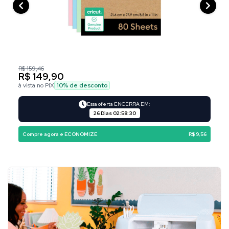
R$ 159,46
R$ 149,90
à vista no PIX
10
% de desconto
Essa oferta ENCERRA EM:
26 Dias
02
:
58
:
29
Compre agora e ECONOMIZE
R$ 9,56