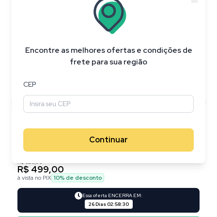
20
%
OFF
Encontre as melhores ofertas e condições de
frete para sua região
CEP
Continuar
R$ 626,95
R$ 499,00
à vista no PIX
10
% de desconto
Essa oferta ENCERRA EM:
26 Dias
02
:
58
:
29