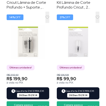
Cricut Lâmina de Corte
Kit Lâmina de Corte
Profundo + Suporte ,
Profundo Cricut , 2
Preta , Compatível com
Lâminas , 1,7 mm , Preta
Maker e Explore
14
%
OFF
21
%
OFF
Últimas unidades!
Últimas unidades!
R$ 232,61
R$ 126,58
R$ 199,90
R$ 99,90
à vista no PIX
à vista no PIX
Essa oferta ENCERRA EM:
Essa oferta ENCERRA EM:
26 Dias
19
:
29
:
13
26 Dias
19
:
29
:
13
Compre agora e
Compre agora e