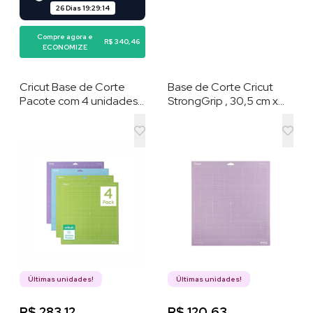
26 Dias
19
:
29
:
13
Compre agora e
R$ 340,46
ECONOMIZE
Cricut Base de Corte
Base de Corte Cricut
Pacote com 4 unidades
StrongGrip , 30,5 cm x
Aderência Leve , padrão
30,5 cm , 1 unidade
e forte - 30,5 cm x 30,5
cm
Últimas unidades!
Últimas unidades!
R$ 283,12
R$ 120,63