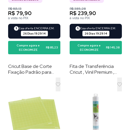
R$ 165,13
R$ 385,28
R$ 79,90
R$ 239,90
à vista no PIX
à vista no PIX
Essa oferta ENCERRA EM:
Essa oferta ENCERRA EM:
26 Dias
19
:
29
:
13
26 Dias
19
:
29
:
13
Compre agora e
Compre agora e
R$ 85,23
R$ 145,38
ECONOMIZE
ECONOMIZE
Cricut Base de Corte
Fita de Transferência
Fixação Padrão para
Cricut , Vinil Premium ,
Maker e Explore , Verde ,
30,5 cm x 122 cm ,
30 × 30 cm , 2 unidades
Transparente