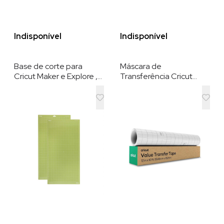
Indisponível
Indisponível
Base de corte para
Máscara de
Cricut Maker e Explore ,
Transferência Cricut
Aderência Padrão , 2
Value P/ Maker e Explore
unidades
, 30,5 cm x 15,2 m.