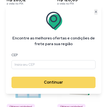
à vista no PIX
à vista no PIX
✕
Encontre as melhores ofertas e condições de
Base de Corte para
Ferramenta
frete para sua região
Cartões Cricut Maker e
Transferência de Foil
Explore , Reutilizável ,
com 3 ponteiras Azul -
CEP
Antiderrapante , Azul
2008726
52
%
OFF
38
%
OFF
Continuar
Últimas unidades!
Últimas unidades!