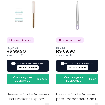
Últimas unidades!
Últimas unidades!
R$ 134,35
R$ 76,61
R$ 99,90
R$ 69,90
à vista no PIX
à vista no PIX
Essa oferta ENCERRA EM:
Essa oferta ENCERRA EM:
26 Dias
19
:
29
:
13
26 Dias
19
:
29
:
13
Compre agora e
Compre agora e
R$ 34,45
R$ 6,71
ECONOMIZE
ECONOMIZE
Bases de Corte Adesivas
Base de Corte Adesiva
Cricut Maker e Explore ,
para Tecidos para Cricut
Kit Variado 3 Unidades ,
Maker e Explore , 30,5 x