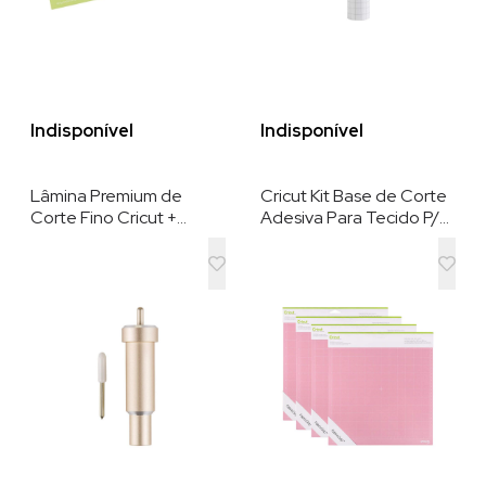
Indisponível
Indisponível
Lâmina Premium de
Cricut Kit Base de Corte
Corte Fino Cricut +
Adesiva Para Tecido P/
Suporte , Compatível
Cricut Maker e Explore ,
com as Máquinas Cricut
30,5 cm x 30,5 cm
Maker e Explore , Cor
Dourada.