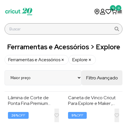
0
0
Ferramentas e Acessórios > Explore
Ferramentas e Acessórios
Explore
Filtro Avançado
Lâmina de Corte de
Caneta de Vinco Cricut
Ponta Fina Premium
Para Explore e Maker ,
Cricut , 1 Unidade , Alta
Lilás
Precisão
26
%
OFF
9
%
OFF