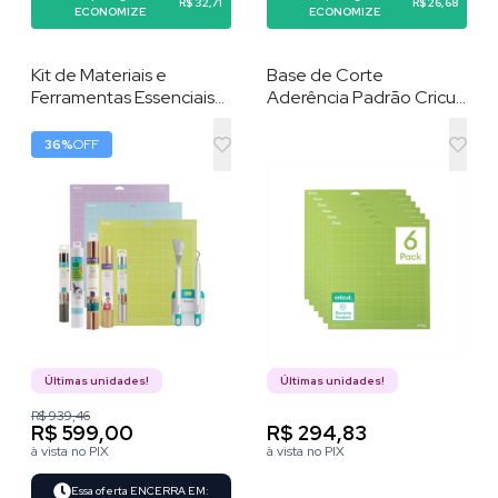
R$ 32,71
R$ 26,68
ECONOMIZE
ECONOMIZE
Kit de Materiais e
Base de Corte
Ferramentas Essenciais
Aderência Padrão Cricut
Para Cricut Maker e
Maker e Explorer - 30.5
Explorer , Conjunto com
cm x 30.5 cm (6
36
%
OFF
12 Itens para
unidades)
Personalização
Últimas unidades!
Últimas unidades!
R$ 939,46
R$ 599,00
R$ 294,83
à vista no PIX
à vista no PIX
Essa oferta ENCERRA EM: