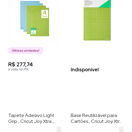
Últimas unidades!
R$ 277,74
Indisponível
à vista no PIX
Tapete Adesivo Light
Base Reutilizável para
Grip , Cricut Joy Xtra ,
Cartões , Cricut Joy Xtra
21,6 × 30,5 cm , Azul
11,9 ×16,8 cm