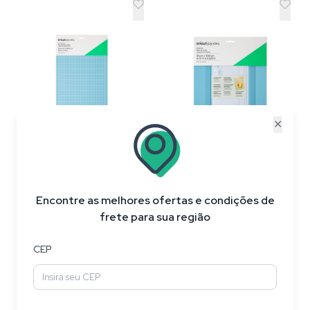
✕
Indisponível
Indisponível
Encontre as melhores ofertas e condições de
frete para sua região
Cricut Kit de Bases de
CEP
Corte LightGrip (6
unidades , 21,6 cm x 30,5
cm) , para a máquina Joy
Xtra – ideal para papel
comum , cartolina leve