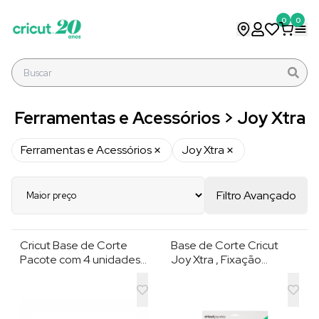
0
0
Ferramentas e Acessórios > Joy Xtra
Ferramentas e Acessórios
Joy Xtra
Filtro Avançado
Cricut Base de Corte
Base de Corte Cricut
Pacote com 4 unidades
Joy Xtra , Fixação
para Joy Xtra , Aderência
Padrão 21,6 × 30,5 cm ,
Leve e Padrão , 21,6 cm x
Verde
30,5 cm