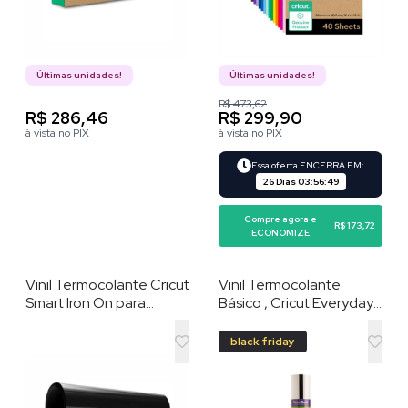
Últimas unidades!
Últimas unidades!
R$ 473,62
R$ 286,46
R$ 299,90
à vista no PIX
à vista no PIX
Essa oferta ENCERRA EM:
26 Dias
03
:
56
:
48
Compre agora e
R$ 173,72
ECONOMIZE
Vinil Termocolante Cricut
Vinil Termocolante
Smart Iron On para
Básico , Cricut Everyday
máquina Joy , Preto (14
Iron-On Sampler , 6
cm x 1,8 m)
Folhas , 30 cm , Preto e
black friday
Branco