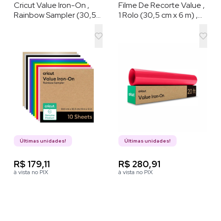
Cricut Value Iron-On ,
Filme De Recorte Value ,
Rainbow Sampler (30,5
1 Rolo (30,5 cm x 6 m) ,
cm x 30,5 cm , 10 folhas)
Vermelho
– HTV (vinil de
transferência por calor)
Últimas unidades!
Últimas unidades!
R$ 179,11
R$ 280,91
à vista no PIX
à vista no PIX