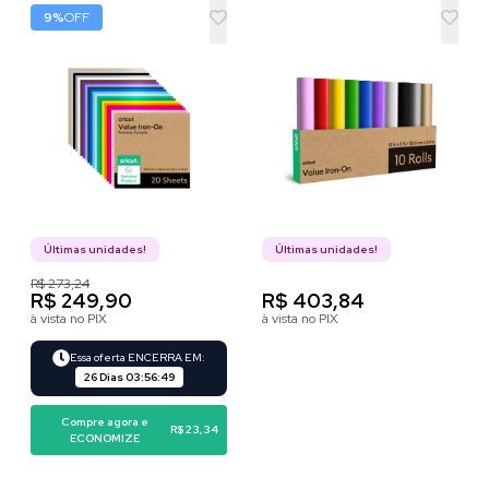
– HTV (vinil de
9
%
OFF
transferência por calor)
Últimas unidades!
Últimas unidades!
R$ 273,24
R$ 249,90
R$ 403,84
à vista no PIX
à vista no PIX
Essa oferta ENCERRA EM:
26 Dias
03
:
56
:
48
Compre agora e
R$ 23,34
ECONOMIZE