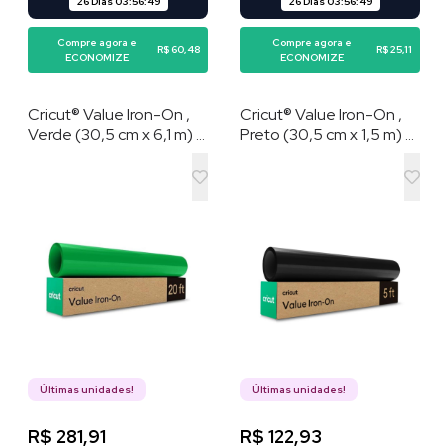
26 Dias
03
:
56
:
48
26 Dias
03
:
56
:
48
Compre agora e
Compre agora e
R$ 60,48
R$ 25,11
ECONOMIZE
ECONOMIZE
Cricut® Value Iron-On ,
Cricut® Value Iron-On ,
Verde (30,5 cm x 6,1 m) –
Preto (30,5 cm x 1,5 m) –
HTV (vinil de
HTV (vinil de
transferência por calor)
transferência por calor)
Últimas unidades!
Últimas unidades!
R$ 281,91
R$ 122,93