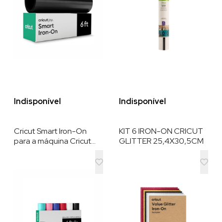
Indisponível
Indisponível
Cricut Smart Iron-On
KIT 6 IRON-ON CRICUT
para a máquina Cricut
GLITTER 25,4X30,5CM
Joy , Twilight Sampler
Pack (14 cm x 61 cm , 6
folhas) – HTV (vinil de
transferência por calor)