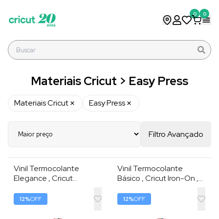
0
0
Materiais Cricut > Easy Press
Materiais Cricut
Easy Press
Filtro Avançado
Vinil Termocolante
Vinil Termocolante
Elegance , Cricut
Básico , Cricut Iron-On ,
Everyday Iron-On
30cm , 6 Folhas , Arco-íris
Sampler , Kit com 3
12
%
OFF
12
%
OFF
Folhas 30,5 × 30,5 cm ,
Preto / Branco /