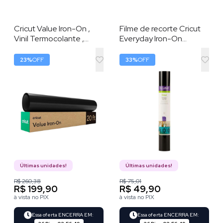
Cricut Value Iron-On ,
Filme de recorte Cricut
Vinil Termocolante ,
Everyday Iron-On
Preto (30,5 cm x 6,1 m) –
30x60cm Preto -
HTV (Vinil de
2008448
23
%
OFF
33
%
OFF
Transferência por Calor)
Últimas unidades!
Últimas unidades!
R$ 260,38
R$ 75,01
R$ 199,90
R$ 49,90
à vista no PIX
à vista no PIX
Essa oferta ENCERRA EM:
Essa oferta ENCERRA EM: