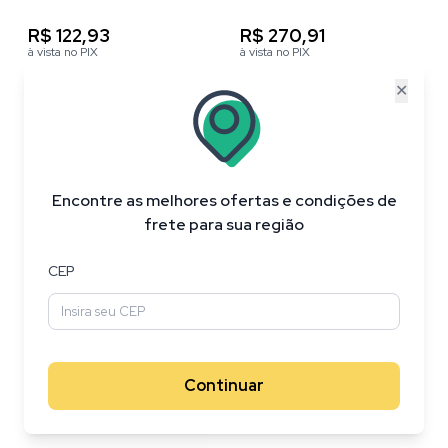
R$ 122,93
R$ 270,91
à vista no PIX
à vista no PIX
✕
Encontre as melhores ofertas e condições de
Cricut Value Iron-On-
Cricut Value Iron-On ,
frete para sua região
Glitter , Filme de Recorte
Preto (30,5 cm x 3 m) –
de 25,4 cm x 2,4 m
HTV (vinil de
transferência por calor)
CEP
Continuar