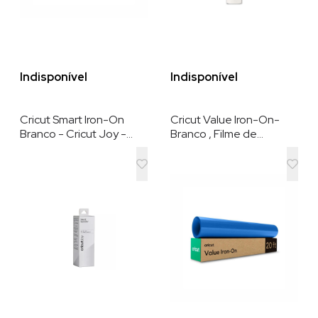
Indisponível
Indisponível
Cricut Smart Iron-On
Cricut Value Iron-On-
Branco - Cricut Joy -
Branco , Filme de
13,9x60,9cm - 01 Unid
Recorte de 30,48 cm x
6,09 m. Perfeito para
personalizar roupas ,
almofadas , bonés e
muito mais