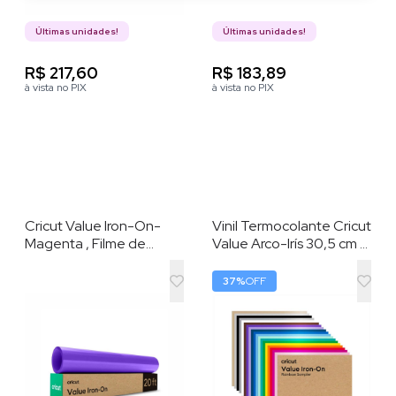
Últimas unidades!
Últimas unidades!
R$ 217,60
R$ 183,89
à vista no PIX
à vista no PIX
Cricut Value Iron-On-
Vinil Termocolante Cricut
Magenta , Filme de
Value Arco-Irís 30,5 cm x
Recorte de 30,48 cm x
30,5 cm (40 folhas) –
6,09 m. Perfeito para
HTV (vinil de
37
%
OFF
personalizar roupas ,
transferência por calor)
almofadas , bonés e
muito mais