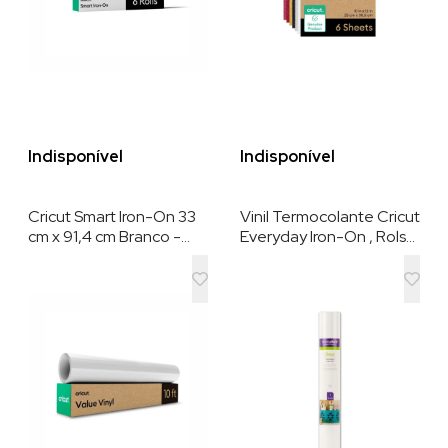
Indisponível
Indisponível
Cricut Smart Iron-On 33
Vinil Termocolante Cricut
cm x 91,4 cm Branco -
Everyday Iron-On , Rols
Sem a Necessidade de
de 30.5 cm x 60 cm ,
Base de Corte. Perfeito
Branco
para produção em alta
escala , Para Maker 3