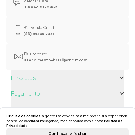
Member Care
0800-591-0962
Pós-Venda Cricut
(83)
99365-7851
Fale conosco
atendimento-brasil@cricut.com
Links úteis
Pagamento
Redes sociais
Cricut
e os cookies:
a gente usa cookies para melhorar a sua experiência
no site. Ao continuar navegando, você concorda com a nossa
Política de
Licenças e direitos autorais
Privacidade
.
Continuar e fechar