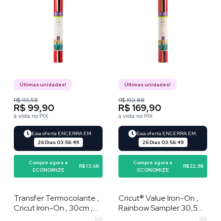
Vermelho
Últimas unidades!
Últimas unidades!
R$ 113,58
R$ 192,88
R$ 99,90
R$ 169,90
à vista no PIX
à vista no PIX
Essa oferta ENCERRA EM:
Essa oferta ENCERRA EM:
26 Dias
03
:
56
:
48
26 Dias
03
:
56
:
48
Compre agora e
Compre agora e
R$ 13,68
R$ 22,98
ECONOMIZE
ECONOMIZE
Transfer Termocolante ,
Cricut® Value Iron-On ,
Cricut Iron-On , 30cm ,
Rainbow Sampler 30,5
20 Folhas , Arco-íris
cm x 91 cm (10 unidades)