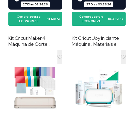
27 Dias
03
:
26
:
25
27 Dias
03
:
26
:
25
Compre agora e
Compre agora e
R$ 128,72
R$ 340,46
ECONOMIZE
ECONOMIZE
Kit Cricut Maker 4 ,
Kit Cricut Joy Iniciante
Máquina de Corte
Máquina , Materiais e
Inteligente Seashell ,
Acessórios
com Acessórios e
Materiais