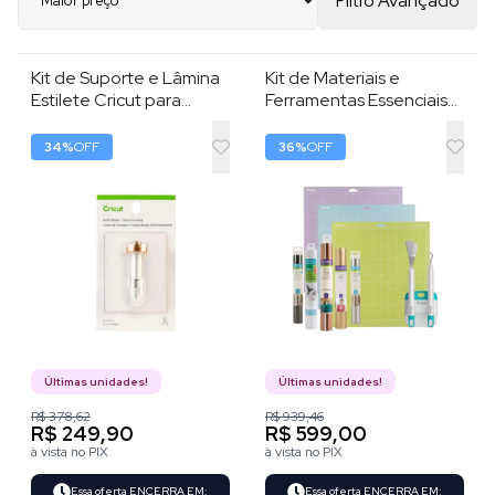
Filtro Avançado
Kit de Suporte e Lâmina
Kit de Materiais e
Estilete Cricut para
Ferramentas Essenciais
Materiais Pesados , 12
Para Cricut Maker e
mm , Prata
Explorer , Conjunto com
34
%
OFF
36
%
OFF
12 Itens para
Personalização
Últimas unidades!
Últimas unidades!
R$ 378,62
R$ 939,46
R$ 249,90
R$ 599,00
à vista no PIX
à vista no PIX
Essa oferta ENCERRA EM:
Essa oferta ENCERRA EM: