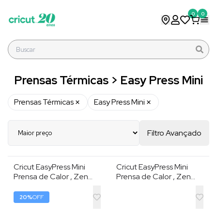
0
0
Prensas Térmicas > Easy Press Mini
Prensas Térmicas
Easy Press Mini
Filtro Avançado
Cricut EasyPress Mini
Cricut EasyPress Mini
Prensa de Calor , Zen
Prensa de Calor , Zen
Blue , 220V , 3 Níveis de
Blue , 110V , 3 Níveis de
Temperatura , Placa 8,3
Temperatura , Placa 8,3
20
%
OFF
× 5 cm
× 5 cm