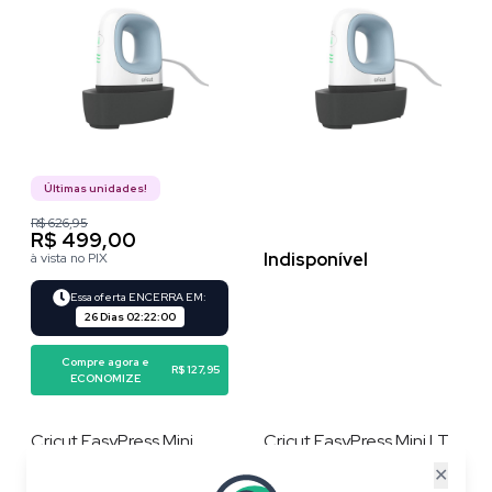
Últimas unidades!
R$ 626,95
R$ 499,00
Indisponível
à vista no PIX
Essa oferta ENCERRA EM:
26 Dias
02
:
22
:
00
Compre agora e
R$ 127,95
ECONOMIZE
Cricut EasyPress Mini
Cricut EasyPress Mini LT ,
Prensa Térmica , Cereja ,
Azul , 220v
✕
220V , 3 Temperaturas ,