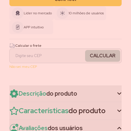
Líder no mercado
10 milhões de usuários
APP intuitivo
Calcular o frete
CALCULAR
Não sei meu CEP
Descrição
do produto
Características
do produto
Avaliações
dos usuários