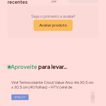
recentes
por:
Seja o primeiro a avaliar!
Avaliar produto
Aproveite
para levar...
Vinil Termocolante Cricut Value Arco-Irís 30,5 cm
Fi
x 30,5 cm (40 folhas) – HTV (vinil de
m)
transferência por calor)
37
%
OFF