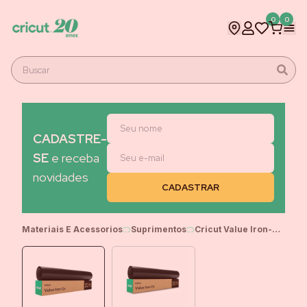
0
0
CADASTRE-
SE
e receba
novidades
Materiais E Acessorios
Suprimentos
Cricut Value Iron-On, Vinil Termocolante, Preto (30,5 cm x 6,1 m) – HTV (Vinil de Transferência por Calor)