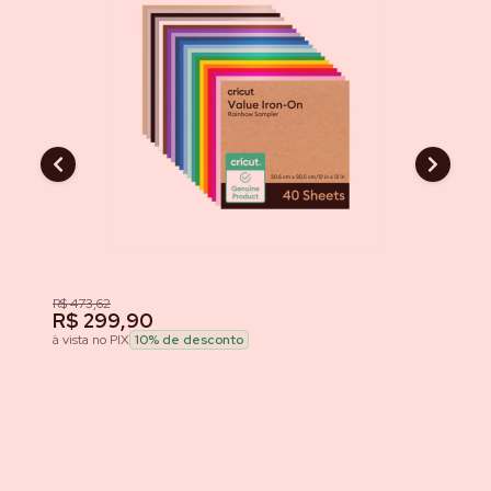
R$ 473,62
R
R$ 299,90
à v
à vista no PIX
10
% de desconto