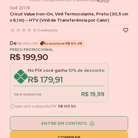
Curtiu? Compartilhe com o seus amigos
Cod:
22173
Cricut Value Iron-On, Vinil Termocolante, Preto (30,5 cm
x 6,1 m) – HTV (Vinil de Transferência por Calor)
0
avaliações
De
R$ 260,38
Economize
R$ 60,48
PREÇO PROMOCIONAL
R$ 199,90
No PIX você ganha
10
% de desconto
R$ 179,91
R$ 19,99
Você economiza
Valor sem o desconto PIX:
R$ 199,90
ENTRE EM CONTATO
COMPRAR