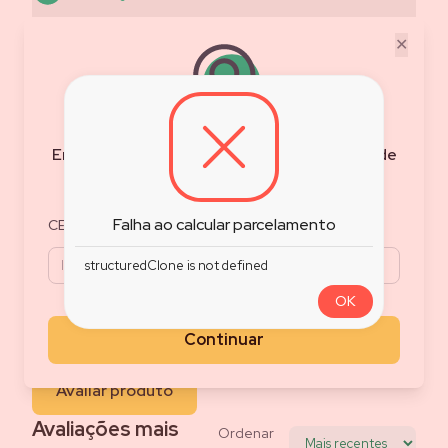
✕
0.0
/5
Nota do Produto
Baseado em
0
avaliações
Encontre as melhores ofertas e condições de
frete para sua região
Filtrar Avaliações
5
0
%
Falha ao calcular parcelamento
CEP
4
0
%
3
0
%
structuredClone is not defined
2
0
%
OK
1
0
%
Avalie esse produto
Continuar
Compartilhe o que achou do produto
Avaliar produto
Avaliações mais
Ordenar